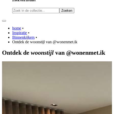
Zoek een artikel
Zoeken
home
•
Inspiratie
•
Binnenkijkers
•
Ontdek de woonstijl van @wonenmet.ik
Ontdek de
woonstijl
van
@wonenmet.ik