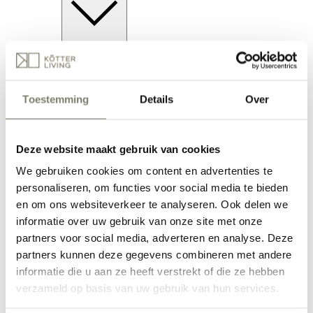
Binnenkijkers
Binnenkijken bij Lisette Lubbers: van strak
interieur naar warm thuis
Binnenkijken: stijlvolle eethoek met keramiek
tafel
Toestemming
Details
Over
Binnenkijken bij Lars & Jody: een licht interieur
met warme sfeer
Binnenkijken bij Jordy & Marieke: één geheel
Deze website maakt gebruik van cookies
van woonkamer en eethoek
Binnenkijken: kleur en karakter in een
We gebruiken cookies om content en advertenties te
nieuwbouwwoning
Verken alle Binnenkijkers
personaliseren, om functies voor social media te bieden
Blogs
Blogs
en om ons websiteverkeer te analyseren. Ook delen we
informatie over uw gebruik van onze site met onze
partners voor social media, adverteren en analyse. Deze
Blogs
Het inrichten van een lege hoek: 3 tips!
partners kunnen deze gegevens combineren met andere
3 stylingtips voor de woonkamer
informatie die u aan ze heeft verstrekt of die ze hebben
Gratis 3D-advies bij Kötter Living
verzameld op basis van uw gebruik van hun services.
Lente woonaccessoires bij Kötter Living
Ontdek Olav Home bij Kötter Living