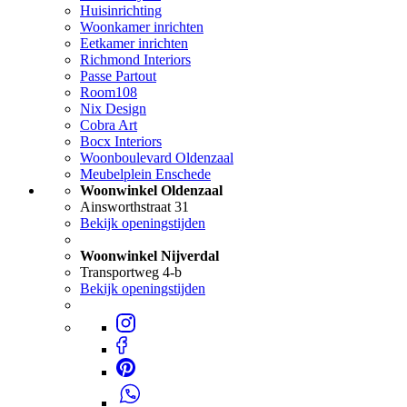
Huisinrichting
Woonkamer inrichten
Eetkamer inrichten
Richmond Interiors
Passe Partout
Room108
Nix Design
Cobra Art
Bocx Interiors
Woonboulevard Oldenzaal
Meubelplein Enschede
Woonwinkel Oldenzaal
Ainsworthstraat 31
Bekijk openingstijden
Woonwinkel Nijverdal
Transportweg 4-b
Bekijk openingstijden