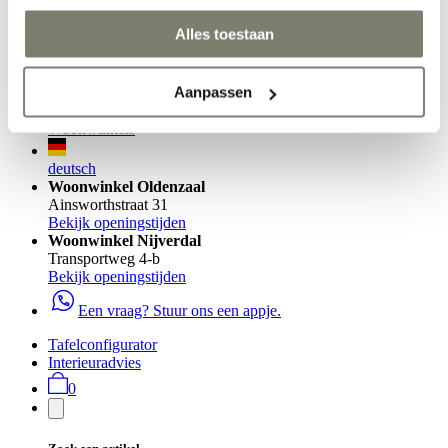
Verken alle Blogs
Over ons
Alles toestaan
Tafelconfigurator
Interieuradvies
Aanpassen
Kötter Studio
Woonwinkels
deutsch
Woonwinkel Oldenzaal
Ainsworthstraat 31
Bekijk openingstijden
Woonwinkel Nijverdal
Transportweg 4-b
Bekijk openingstijden
Een vraag? Stuur ons een appje.
Tafelconfigurator
Interieuradvies
0