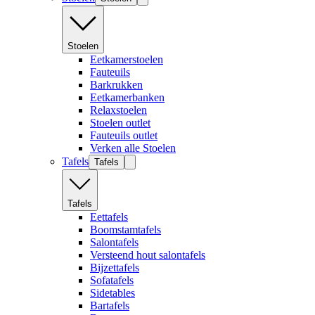
Stoelen
Eetkamerstoelen
Fauteuils
Barkrukken
Eetkamerbanken
Relaxstoelen
Stoelen outlet
Fauteuils outlet
Verken alle Stoelen
Tafels
Tafels
Tafels
Eettafels
Boomstamtafels
Salontafels
Versteend hout salontafels
Bijzettafels
Sofatafels
Sidetables
Bartafels