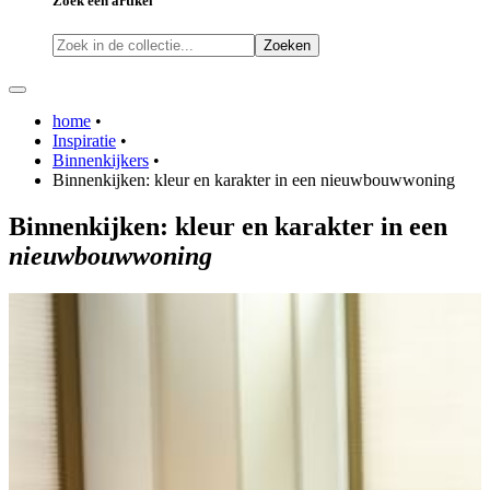
Zoek een artikel
Zoeken
home
•
Inspiratie
•
Binnenkijkers
•
Binnenkijken: kleur en karakter in een nieuwbouwwoning
Binnenkijken:
kleur
en
karakter
in een
nieuwbouwwoning