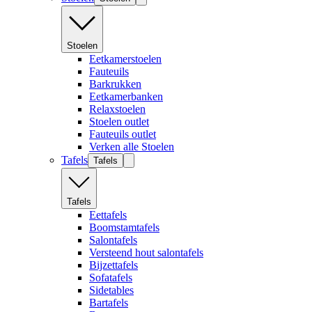
Stoelen
Eetkamerstoelen
Fauteuils
Barkrukken
Eetkamerbanken
Relaxstoelen
Stoelen outlet
Fauteuils outlet
Verken alle Stoelen
Tafels
Tafels
Tafels
Eettafels
Boomstamtafels
Salontafels
Versteend hout salontafels
Bijzettafels
Sofatafels
Sidetables
Bartafels