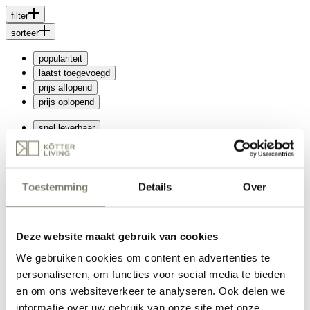
filter
sorteer
populariteit
laatst toegevoegd
prijs aflopend
prijs oplopend
snel leverbaar
Toestemming
Details
Over
Binnen nu en 2 weken
Langer dan 2 weken
merk
Deze website maakt gebruik van cookies
We gebruiken cookies om content en advertenties te
Richmond Interiors
personaliseren, om functies voor social media te bieden
Nyawa
en om ons websiteverkeer te analyseren. Ook delen we
Eleonora
Online te bestellen
informatie over uw gebruik van onze site met onze