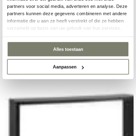
sorteer
partners voor social media, adverteren en analyse. Deze
partners kunnen deze gegevens combineren met andere
informatie die u aan ze heeft verstrekt of die ze hebben
populariteit
verzameld op basis van uw gebruik van hun services.
laatst toegevoegd
prijs aflopend
prijs oplopend
Alles toestaan
Aanpassen