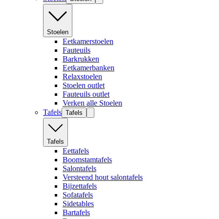
Stoelen
Eetkamerstoelen
Fauteuils
Barkrukken
Eetkamerbanken
Relaxstoelen
Stoelen outlet
Fauteuils outlet
Verken alle Stoelen
Tafels
Tafels
Tafels
Eettafels
Boomstamtafels
Salontafels
Versteend hout salontafels
Bijzettafels
Sofatafels
Sidetables
Bartafels