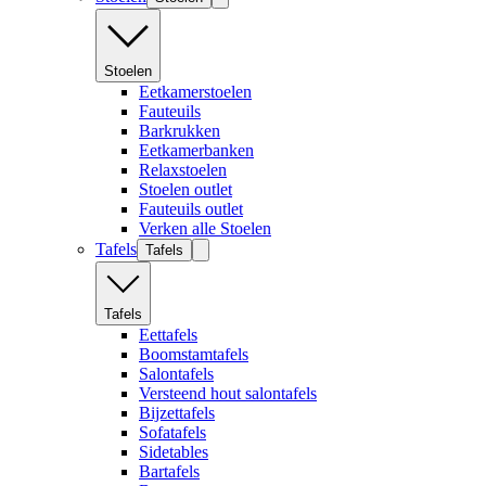
Stoelen
Eetkamerstoelen
Fauteuils
Barkrukken
Eetkamerbanken
Relaxstoelen
Stoelen outlet
Fauteuils outlet
Verken alle Stoelen
Tafels
Tafels
Tafels
Eettafels
Boomstamtafels
Salontafels
Versteend hout salontafels
Bijzettafels
Sofatafels
Sidetables
Bartafels