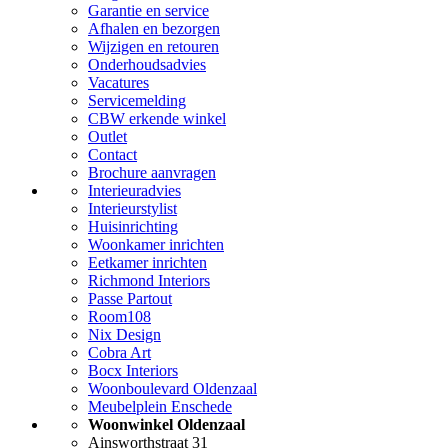
Garantie en service
Afhalen en bezorgen
Wijzigen en retouren
Onderhoudsadvies
Vacatures
Servicemelding
CBW erkende winkel
Outlet
Contact
Brochure aanvragen
Interieuradvies
Interieurstylist
Huisinrichting
Woonkamer inrichten
Eetkamer inrichten
Richmond Interiors
Passe Partout
Room108
Nix Design
Cobra Art
Bocx Interiors
Woonboulevard Oldenzaal
Meubelplein Enschede
Woonwinkel Oldenzaal
Ainsworthstraat 31