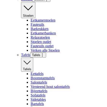
Stoelen
Eetkamerstoelen
Fauteuils
Barkrukken
Eetkamerbanken
Relaxstoelen
Stoelen outlet
Fauteuils outlet
Verken alle Stoelen
Tafels
Tafels
Tafels
Eettafels
Boomstamtafels
Salontafels
Versteend hout salontafels
Bijzettafels
Sofatafels
Sidetables
Bartafels