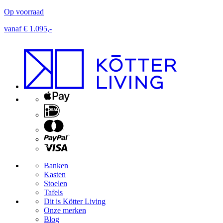
Op voorraad
L
vanaf € 1.095,-
€
Banken
Kasten
Stoelen
Tafels
Dit is Kötter Living
Onze merken
Blog