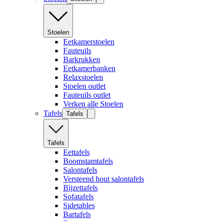
Stoelen
Eetkamerstoelen
Fauteuils
Barkrukken
Eetkamerbanken
Relaxstoelen
Stoelen outlet
Fauteuils outlet
Verken alle Stoelen
Tafels
Tafels
Tafels
Eettafels
Boomstamtafels
Salontafels
Versteend hout salontafels
Bijzettafels
Sofatafels
Sidetables
Bartafels