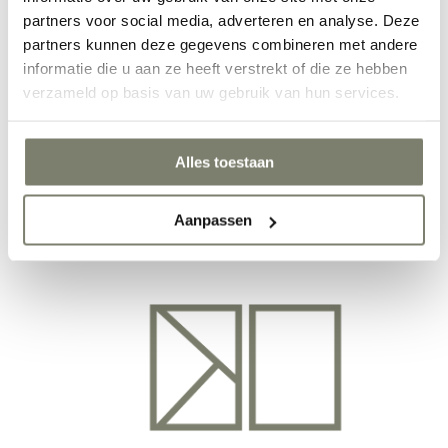
partners voor social media, adverteren en analyse. Deze
populariteit
partners kunnen deze gegevens combineren met andere
laatst toegevoegd
informatie die u aan ze heeft verstrekt of die ze hebben
prijs aflopend
verzameld op basis van uw gebruik van hun services.
prijs oplopend
Alles toestaan
Aanpassen