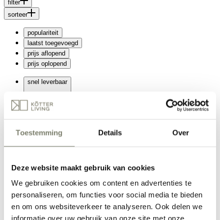
filter
sorteer
populariteit
laatst toegevoegd
prijs aflopend
prijs oplopend
snel leverbaar
Toestemming
Details
Over
Binnen nu en 2 weken
Langer dan 2 weken
merk
Deze website maakt gebruik van cookies
HE design
We gebruiken cookies om content en advertenties te
Olav Home
personaliseren, om functies voor social media te bieden
Online te bestellen
en om ons websiteverkeer te analyseren. Ook delen we
sorteer
informatie over uw gebruik van onze site met onze