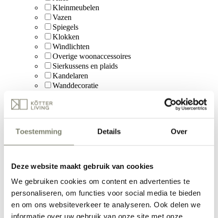
Kleinmeubelen
Vazen
Spiegels
Klokken
Windlichten
Overige woonaccessoires
Sierkussens en plaids
Kandelaren
Wanddecoratie
Poefjes en hockers
kaarsen
Ornamenten
Schelpendecoratie
Toestemming
Details
Over
Manden
Dienbladen
snel leverbaar
Deze website maakt gebruik van cookies
We gebruiken cookies om content en advertenties te
personaliseren, om functies voor social media te bieden
en om ons websiteverkeer te analyseren. Ook delen we
Binnen nu en 2 weken
Langer dan 2 weken
informatie over uw gebruik van onze site met onze