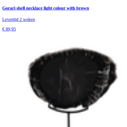
Gorari shell necklace light colour with brown
Levertijd 2 weken
€ 89,95