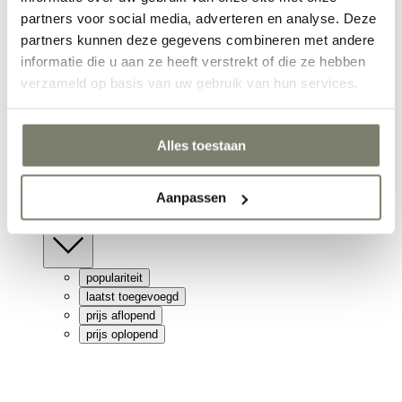
merk
partners voor social media, adverteren en analyse. Deze
partners kunnen deze gegevens combineren met andere
Richmond Interiors
informatie die u aan ze heeft verstrekt of die ze hebben
Bocx Interiors
verzameld op basis van uw gebruik van hun services.
Nyawa
Light & Living
Passe Partout
Alles toestaan
Mondiart
Cobra Art Company
Brons Interieur
Aanpassen
Online te bestellen
sorteer
populariteit
laatst toegevoegd
prijs aflopend
prijs oplopend