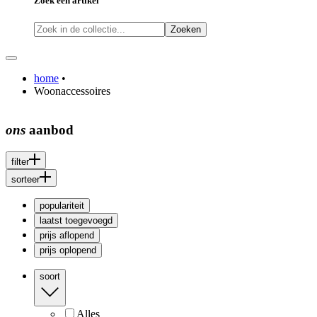
Zoek een artikel
Zoeken
home
•
Woonaccessoires
ons
aanbod
filter
sorteer
populariteit
laatst toegevoegd
prijs aflopend
prijs oplopend
soort
Alles