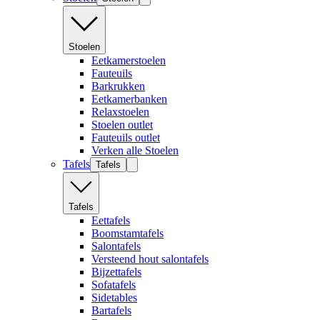
Stoelen
Eetkamerstoelen
Fauteuils
Barkrukken
Eetkamerbanken
Relaxstoelen
Stoelen outlet
Fauteuils outlet
Verken alle Stoelen
Tafels
Tafels
Tafels
Eettafels
Boomstamtafels
Salontafels
Versteend hout salontafels
Bijzettafels
Sofatafels
Sidetables
Bartafels