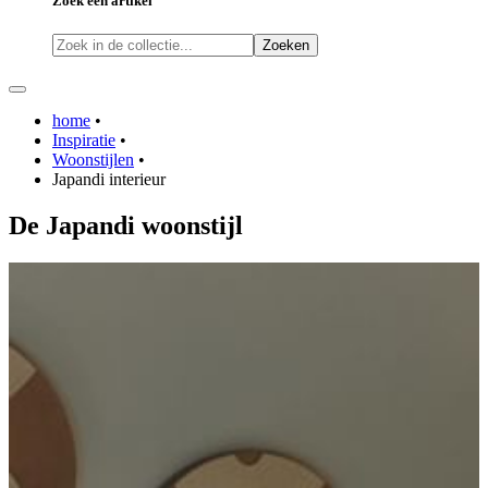
Zoek een artikel
Zoeken
home
•
Inspiratie
•
Woonstijlen
•
Japandi interieur
De
Japandi
woonstijl