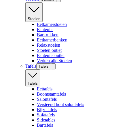
Stoelen
Eetkamerstoelen
Fauteuils
Barkrukken
Eetkamerbanken
Relaxstoelen
Stoelen outlet
Fauteuils outlet
Verken alle Stoelen
Tafels
Tafels
Tafels
Eettafels
Boomstamtafels
Salontafels
Versteend hout salontafels
Bijzettafels
Sofatafels
Sidetables
Bartafels