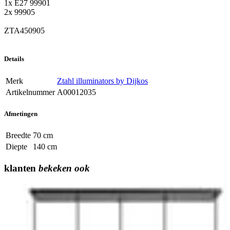
1x E27 99901
2x 99905
ZTA450905
Details
Merk
Ztahl illuminators by Dijkos
Artikelnummer
A00012035
Afmetingen
Breedte
70 cm
Diepte
140 cm
klanten
bekeken ook