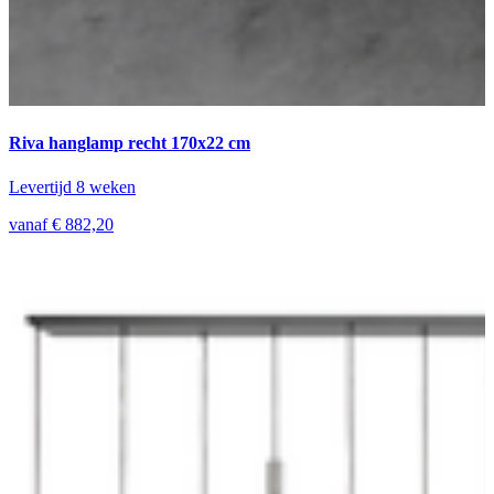
Riva hanglamp recht 170x22 cm
Levertijd 8 weken
vanaf € 882,20