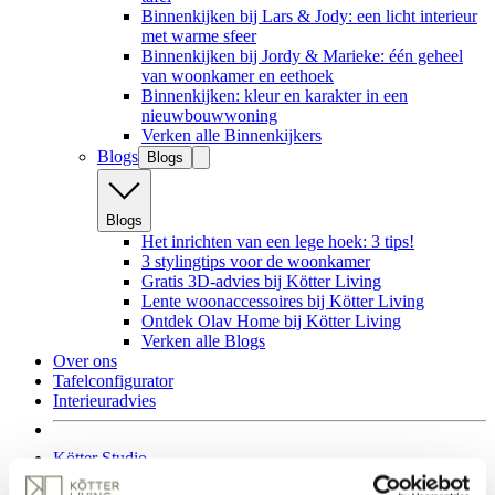
Binnenkijken bij Lars & Jody: een licht interieur
met warme sfeer
Binnenkijken bij Jordy & Marieke: één geheel
van woonkamer en eethoek
Binnenkijken: kleur en karakter in een
nieuwbouwwoning
Verken alle Binnenkijkers
Blogs
Blogs
Blogs
Het inrichten van een lege hoek: 3 tips!
3 stylingtips voor de woonkamer
Gratis 3D-advies bij Kötter Living
Lente woonaccessoires bij Kötter Living
Ontdek Olav Home bij Kötter Living
Verken alle Blogs
Over ons
Tafelconfigurator
Interieuradvies
Kötter Studio
Woonwinkels