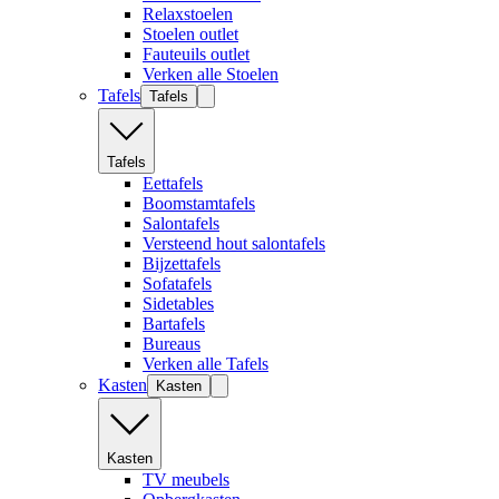
Relaxstoelen
Stoelen outlet
Fauteuils outlet
Verken alle Stoelen
Tafels
Tafels
Tafels
Eettafels
Boomstamtafels
Salontafels
Versteend hout salontafels
Bijzettafels
Sofatafels
Sidetables
Bartafels
Bureaus
Verken alle Tafels
Kasten
Kasten
Kasten
TV meubels