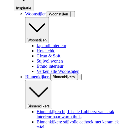
Inspiratie
Woonstijlen
Woonstijlen
Woonstijlen
Japandi interieur
Hotel chic
Clean & Soft
Stijlvol wonen
Ethno interieur
Verken alle Woonstijlen
Binnenkijkers
Binnenkijkers
Binnenkijkers
Binnenkijken bij Lisette Lubbers: van strak
interieur naar warm thuis
Binnenkijken: stijlvolle eethoek met keramiek
tafel