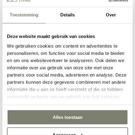
deutsch
Woonwinkel Oldenzaal
Toestemming
Details
Over
Ainsworthstraat 31
Bekijk openingstijden
Woonwinkel Nijverdal
Transportweg 4-b
Deze website maakt gebruik van cookies
Bekijk openingstijden
We gebruiken cookies om content en advertenties te
Een vraag? Stuur ons een appje.
personaliseren, om functies voor social media te bieden
en om ons websiteverkeer te analyseren. Ook delen we
Tafelconfigurator
Interieuradvies
informatie over uw gebruik van onze site met onze
0
partners voor social media, adverteren en analyse. Deze
partners kunnen deze gegevens combineren met andere
informatie die u aan ze heeft verstrekt of die ze hebben
Zoek een artikel
verzameld op basis van uw gebruik van hun services.
Zoeken
Alles toestaan
home
•
verlichting
•
Aanpassen