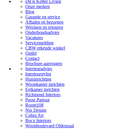
Dit is Kötter Living
Onze merken
Blog
Garantie en service
Afhalen en bezorgen
Wijzigen en retouren
Onderhoudsadvies
Vacatures
Servicemelding
CBW erkende winkel
Outlet
Contact
Brochure aanvragen
Interieuradvies
Interieurstylist
Huisinrichting
Woonkamer inrichten
Eetkamer inrichten
Richmond Interiors
Passe Partout
Room108
Nix Design
Cobra Art
Bocx Interiors
Woonboulevard Oldenzaal