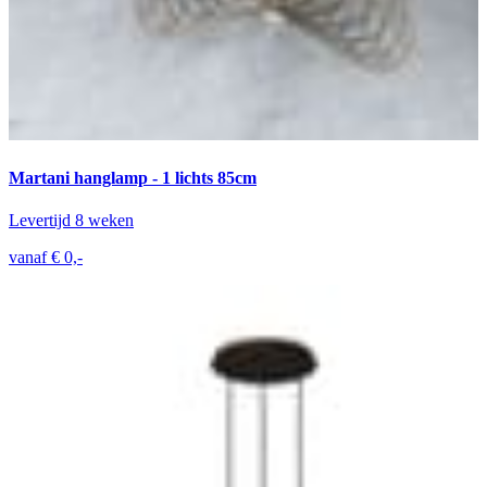
Martani hanglamp - 1 lichts 85cm
Levertijd 8 weken
vanaf € 0,-