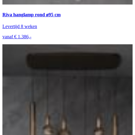
Riva hanglamp rond ø95 cm
Levertijd 8 weken
vanaf € 1.386,-