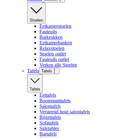
Stoelen
Eetkamerstoelen
Fauteuils
Barkrukken
Eetkamerbanken
Relaxstoelen
Stoelen outlet
Fauteuils outlet
Verken alle Stoelen
Tafels
Tafels
Tafels
Eettafels
Boomstamtafels
Salontafels
Versteend hout salontafels
Bijzettafels
Sofatafels
Sidetables
Bartafels