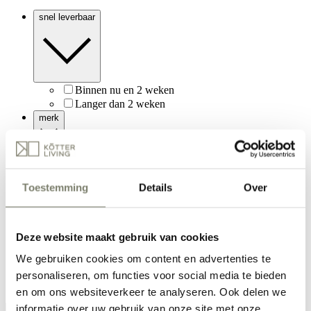
snel leverbaar
Binnen nu en 2 weken
Langer dan 2 weken
merk
Ztahl illuminators by Dijkos
Masterlight
Online te bestellen
Toestemming
Details
Over
sorteer
Deze website maakt gebruik van cookies
populariteit
laatst toegevoegd
We gebruiken cookies om content en advertenties te
prijs aflopend
personaliseren, om functies voor social media te bieden
prijs oplopend
en om ons websiteverkeer te analyseren. Ook delen we
informatie over uw gebruik van onze site met onze