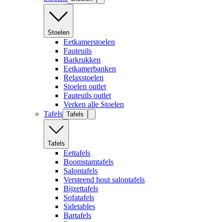
Stoelen
Eetkamerstoelen
Fauteuils
Barkrukken
Eetkamerbanken
Relaxstoelen
Stoelen outlet
Fauteuils outlet
Verken alle Stoelen
Tafels
Tafels
Tafels
Eettafels
Boomstamtafels
Salontafels
Versteend hout salontafels
Bijzettafels
Sofatafels
Sidetables
Bartafels