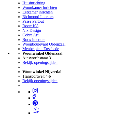
Huisinrichting
Woonkamer inrichten
Eetkamer inrichten
Richmond Interiors
Passe Partout
Room108
Nix Design
Cobra Art
Bocx Interiors
Woonboulevard Oldenzaal
Meubelplein Enschede
Woonwinkel Oldenzaal
Ainsworthstraat 31
Bekijk openingstijden
Woonwinkel Nijverdal
Transportweg 4-b
Bekijk openingstijden