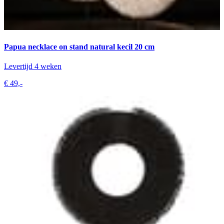
Papua necklace on stand natural kecil 20 cm
Levertijd 4 weken
€ 49,-