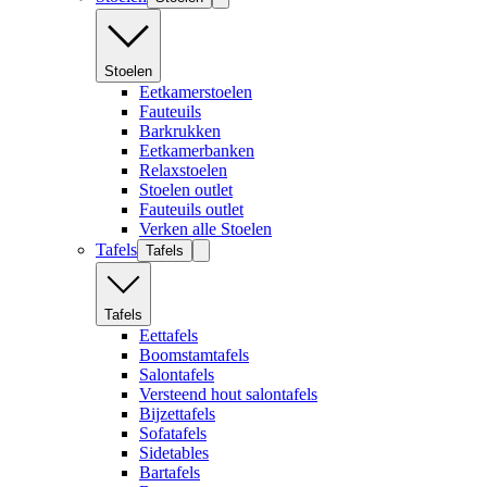
Stoelen
Eetkamerstoelen
Fauteuils
Barkrukken
Eetkamerbanken
Relaxstoelen
Stoelen outlet
Fauteuils outlet
Verken alle Stoelen
Tafels
Tafels
Tafels
Eettafels
Boomstamtafels
Salontafels
Versteend hout salontafels
Bijzettafels
Sofatafels
Sidetables
Bartafels