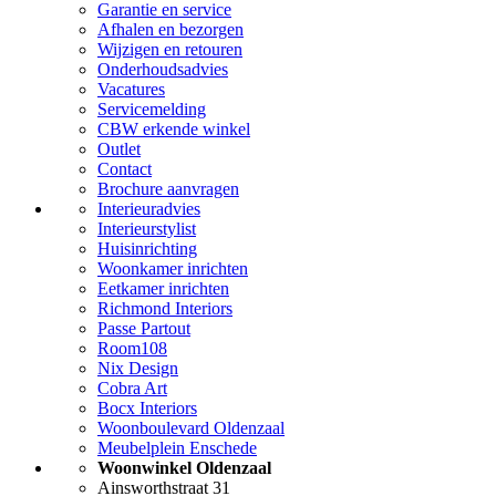
Garantie en service
Afhalen en bezorgen
Wijzigen en retouren
Onderhoudsadvies
Vacatures
Servicemelding
CBW erkende winkel
Outlet
Contact
Brochure aanvragen
Interieuradvies
Interieurstylist
Huisinrichting
Woonkamer inrichten
Eetkamer inrichten
Richmond Interiors
Passe Partout
Room108
Nix Design
Cobra Art
Bocx Interiors
Woonboulevard Oldenzaal
Meubelplein Enschede
Woonwinkel Oldenzaal
Ainsworthstraat 31