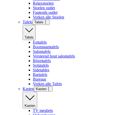
Relaxstoelen
Stoelen outlet
Fauteuils outlet
Verken alle Stoelen
Tafels
Tafels
Tafels
Eettafels
Boomstamtafels
Salontafels
Versteend hout salontafels
Bijzettafels
Sofatafels
Sidetables
Bartafels
Bureaus
Verken alle Tafels
Kasten
Kasten
Kasten
TV meubels