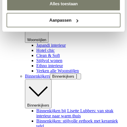
Alles toestaan
Inspiratie
Woonstijlen
Woonstijlen
Aanpassen
Woonstijlen
Japandi interieur
Hotel chic
Clean & Soft
Stijlvol wonen
Ethno interieur
Verken alle Woonstijlen
Binnenkijkers
Binnenkijkers
Binnenkijkers
Binnenkijken bij Lisette Lubbers: van strak
interieur naar warm thuis
Binnenkijken: stijlvolle eethoek met keramiek
tafel