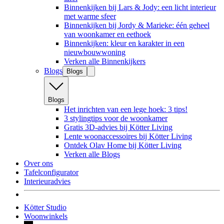
Binnenkijken bij Lars & Jody: een licht interieur
met warme sfeer
Binnenkijken bij Jordy & Marieke: één geheel
van woonkamer en eethoek
Binnenkijken: kleur en karakter in een
nieuwbouwwoning
Verken alle Binnenkijkers
Blogs
Blogs
Blogs
Het inrichten van een lege hoek: 3 tips!
3 stylingtips voor de woonkamer
Gratis 3D-advies bij Kötter Living
Lente woonaccessoires bij Kötter Living
Ontdek Olav Home bij Kötter Living
Verken alle Blogs
Over ons
Tafelconfigurator
Interieuradvies
Kötter Studio
Woonwinkels