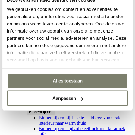
Inspiratie
We gebruiken cookies om content en advertenties te
Woonstijlen
Woonstijlen
personaliseren, om functies voor social media te bieden
en om ons websiteverkeer te analyseren. Ook delen we
informatie over uw gebruik van onze site met onze
partners voor social media, adverteren en analyse. Deze
Woonstijlen
partners kunnen deze gegevens combineren met andere
Japandi interieur
informatie die u aan ze heeft verstrekt of die ze hebben
Hotel chic
Clean & Soft
verzameld op basis van uw gebruik van hun services.
Stijlvol wonen
Ethno interieur
Verken alle Woonstijlen
Alles toestaan
Binnenkijkers
Binnenkijkers
Aanpassen
Binnenkijkers
Binnenkijken bij Lisette Lubbers: van strak
interieur naar warm thuis
Binnenkijken: stijlvolle eethoek met keramiek
tafel