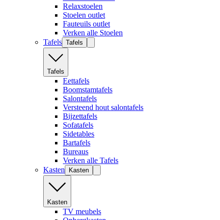
Relaxstoelen
Stoelen outlet
Fauteuils outlet
Verken alle Stoelen
Tafels
Tafels
Tafels
Eettafels
Boomstamtafels
Salontafels
Versteend hout salontafels
Bijzettafels
Sofatafels
Sidetables
Bartafels
Bureaus
Verken alle Tafels
Kasten
Kasten
Kasten
TV meubels