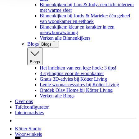
Binnenkijken bij Lars & Jody: een licht interieur
met warme sfeer
Binnenkijken bij Jordy & Marieke: één geheel
van woonkamer en eethoek
Binnenkijken: kleur en karakter in een
nieuwbouwwoning
Verken alle Binnenkijkers
Blogs
Blogs
Blogs
Het inrichten van een lege hoek: 3 tips!
3 stylingtips voor de woonkamer
Gratis 3D-advies bij Kötter Living
Lente woonaccessoires bij Kötter Living
Ontdek Olav Home bij Kötter Living
Verken alle Blogs
Over ons
Tafelconfigurator
Interieuradvies
Kötter Studio
Woonwinkels