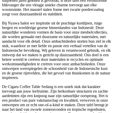
miljoenen jaren geleden is gevormd, is deze tafel een verbluffende
blikvanger die een vleugje unieke charme toevoegt aan elke
woonruimte. Het massief stalen frame met zwarte poedercoating
zorgt voor duurzaamheid en stabiliteit.
Bij Nyawa halen we inspiratie uit de prachtige kustlijnen, ruige
bergen en weelderige groene binnenlanden van Indonesië. Deze
natuurlijke wonderen vormen de basis voor onze meubelcollecties,
die worden gemaakt met duurzame en natuurlijke materialen, met
aandacht voor elk detail. Onze ambachtslieden storten hun ziel in elk
stuk, waardoor ze met liefde en passie een verhaal vertellen van de
Indonesische bevolking. Wij geloven in verantwoord gebruik, en elk
ontwerp dat we maken is gericht op duurzaamheid. Ons doel is een
betere wereld te creëren door materialen te recyclen en optimale
werkomstandigheden te creëren voor onze ambachtslieden. Onze
ontwerpen weerspiegelen de schoonheid van de Indonesische kust
en de groene rijstvelden, die het gevoel van thuiskomen in de natuur
inspireren.
De Cigaru Coffee Table Sedang is een uniek stuk dat karakter
toevoegt aan jouw leefruimte. Zijn herkenbare structuren en zachte
aardetinten zijn een knipoog naar zijn natuurlijke oorsprong. Het is
een product van pure vakmanschap en kwaliteit, verweven in onze
ontwerpen om ze echt one-of-a-kind te maken. Deze tafel brengt je
naar het land van zwoele zomeravonden en tropische regenbuien,