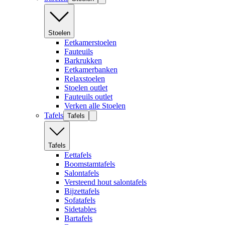
Stoelen
Eetkamerstoelen
Fauteuils
Barkrukken
Eetkamerbanken
Relaxstoelen
Stoelen outlet
Fauteuils outlet
Verken alle Stoelen
Tafels
Tafels
Tafels
Eettafels
Boomstamtafels
Salontafels
Versteend hout salontafels
Bijzettafels
Sofatafels
Sidetables
Bartafels