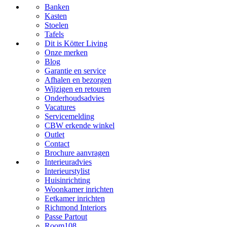
Banken
Kasten
Stoelen
Tafels
Dit is Kötter Living
Onze merken
Blog
Garantie en service
Afhalen en bezorgen
Wijzigen en retouren
Onderhoudsadvies
Vacatures
Servicemelding
CBW erkende winkel
Outlet
Contact
Brochure aanvragen
Interieuradvies
Interieurstylist
Huisinrichting
Woonkamer inrichten
Eetkamer inrichten
Richmond Interiors
Passe Partout
Room108