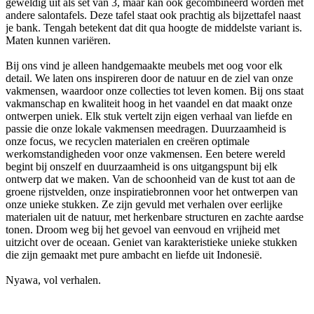
geweldig uit als set van 3, maar kan ook gecombineerd worden met
andere salontafels. Deze tafel staat ook prachtig als bijzettafel naast
je bank. Tengah betekent dat dit qua hoogte de middelste variant is.
Maten kunnen variëren.
Bij ons vind je alleen handgemaakte meubels met oog voor elk
detail. We laten ons inspireren door de natuur en de ziel van onze
vakmensen, waardoor onze collecties tot leven komen. Bij ons staat
vakmanschap en kwaliteit hoog in het vaandel en dat maakt onze
ontwerpen uniek. Elk stuk vertelt zijn eigen verhaal van liefde en
passie die onze lokale vakmensen meedragen. Duurzaamheid is
onze focus, we recyclen materialen en creëren optimale
werkomstandigheden voor onze vakmensen. Een betere wereld
begint bij onszelf en duurzaamheid is ons uitgangspunt bij elk
ontwerp dat we maken. Van de schoonheid van de kust tot aan de
groene rijstvelden, onze inspiratiebronnen voor het ontwerpen van
onze unieke stukken. Ze zijn gevuld met verhalen over eerlijke
materialen uit de natuur, met herkenbare structuren en zachte aardse
tonen. Droom weg bij het gevoel van eenvoud en vrijheid met
uitzicht over de oceaan. Geniet van karakteristieke unieke stukken
die zijn gemaakt met pure ambacht en liefde uit Indonesië.
Nyawa, vol verhalen.