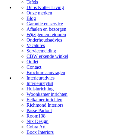
Tafels
Dit is Kötter Living
Onze merken
Blog
Garantie en service
Afhalen en bezorgen
Wijzigen en retouren
Onderhoudsadvies
Vacatures
Servicemelding
CBW erkende winkel
Outlet
Contact
Brochure aanvragen
Interieuradvies
Interieurstylist
Huisinrichting
Woonkamer inrichten
Eetkamer inrichten
Richmond Interiors
Passe Partout
Room108
Nix Design
Cobra Art
Bocx Interiors