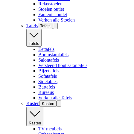
Relaxstoelen
Stoelen outlet
Fauteuils outlet
Verken alle Stoelen
Tafels
Tafels
Tafels
Eettafels
Boomstamtafels
Salontafels
Versteend hout salontafels
Bijzettafels
Sofatafels
Sidetables
Bartafels
Bureaus
Verken alle Tafels
Kasten
Kasten
Kasten
TV meubels