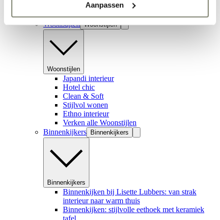
Aanpassen
Inspiratie
Woonstijlen
Woonstijlen
Woonstijlen
Japandi interieur
Hotel chic
Clean & Soft
Stijlvol wonen
Ethno interieur
Verken alle Woonstijlen
Binnenkijkers
Binnenkijkers
Binnenkijkers
Binnenkijken bij Lisette Lubbers: van strak
interieur naar warm thuis
Binnenkijken: stijlvolle eethoek met keramiek
tafel