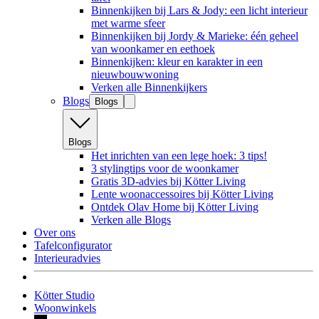
Binnenkijken bij Lars & Jody: een licht interieur
met warme sfeer
Binnenkijken bij Jordy & Marieke: één geheel
van woonkamer en eethoek
Binnenkijken: kleur en karakter in een
nieuwbouwwoning
Verken alle Binnenkijkers
Blogs
Blogs
Blogs
Het inrichten van een lege hoek: 3 tips!
3 stylingtips voor de woonkamer
Gratis 3D-advies bij Kötter Living
Lente woonaccessoires bij Kötter Living
Ontdek Olav Home bij Kötter Living
Verken alle Blogs
Over ons
Tafelconfigurator
Interieuradvies
Kötter Studio
Woonwinkels