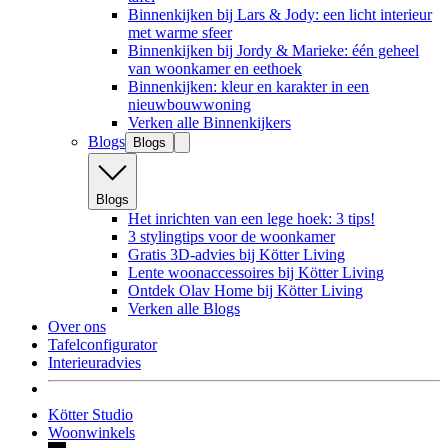
Binnenkijken bij Lars & Jody: een licht interieur
met warme sfeer
Binnenkijken bij Jordy & Marieke: één geheel
van woonkamer en eethoek
Binnenkijken: kleur en karakter in een
nieuwbouwwoning
Verken alle Binnenkijkers
Blogs
Blogs
Blogs
Het inrichten van een lege hoek: 3 tips!
3 stylingtips voor de woonkamer
Gratis 3D-advies bij Kötter Living
Lente woonaccessoires bij Kötter Living
Ontdek Olav Home bij Kötter Living
Verken alle Blogs
Over ons
Tafelconfigurator
Interieuradvies
Kötter Studio
Woonwinkels