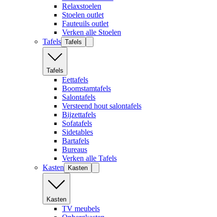
Relaxstoelen
Stoelen outlet
Fauteuils outlet
Verken alle Stoelen
Tafels
Tafels
Tafels
Eettafels
Boomstamtafels
Salontafels
Versteend hout salontafels
Bijzettafels
Sofatafels
Sidetables
Bartafels
Bureaus
Verken alle Tafels
Kasten
Kasten
Kasten
TV meubels