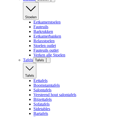
Stoelen
Eetkamerstoelen
Fauteuils
Barkrukken
Eetkamerbanken
Relaxstoelen
Stoelen outlet
Fauteuils outlet
Verken alle Stoelen
Tafels
Tafels
Tafels
Eettafels
Boomstamtafels
Salontafels
Versteend hout salontafels
Bijzettafels
Sofatafels
Sidetables
Bartafels