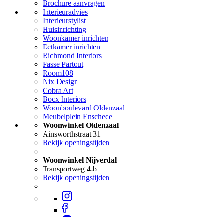
Brochure aanvragen
Interieuradvies
Interieurstylist
Huisinrichting
Woonkamer inrichten
Eetkamer inrichten
Richmond Interiors
Passe Partout
Room108
Nix Design
Cobra Art
Bocx Interiors
Woonboulevard Oldenzaal
Meubelplein Enschede
Woonwinkel Oldenzaal
Ainsworthstraat 31
Bekijk openingstijden
Woonwinkel Nijverdal
Transportweg 4-b
Bekijk openingstijden