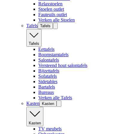
Relaxstoelen
Stoelen outlet
Fauteuils outlet
Verken alle Stoelen
Tafels
Tafels
Tafels
Eettafels
Boomstamtafels
Salontafels
Versteend hout salontafels
Bijzettafels
Sofatafels
Sidetables
Bartafels
Bureaus
Verken alle Tafels
Kasten
Kasten
Kasten
TV meubels