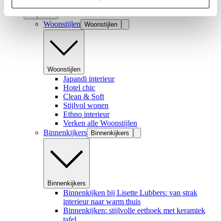
Inspiratie
Woonstijlen
Woonstijlen
Woonstijlen
Japandi interieur
Hotel chic
Clean & Soft
Stijlvol wonen
Ethno interieur
Verken alle Woonstijlen
Binnenkijkers
Binnenkijkers
Binnenkijkers
Binnenkijken bij Lisette Lubbers: van strak
interieur naar warm thuis
Binnenkijken: stijlvolle eethoek met keramiek
tafel