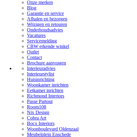
Onze merken
Blog
Garantie en service
Afhalen en bezorgen
Wijzigen en retouren
Onderhoudsadvies
Vacatures
Servicemelding
CBW erkende winkel
Outlet
Contact
Brochure aanvragen
Interieuradvies
Interieurstylist
Huisinrichting
Woonkamer inrichten
Eetkamer inrichten
Richmond Interiors
Passe Partout
Room108
Nix Design
Cobra Art
Bocx Interiors
Woonboulevard Oldenzaal
Meubelplein Enschede