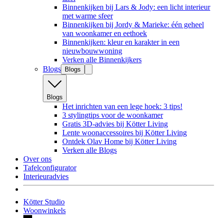
Binnenkijken bij Lars & Jody: een licht interieur
met warme sfeer
Binnenkijken bij Jordy & Marieke: één geheel
van woonkamer en eethoek
Binnenkijken: kleur en karakter in een
nieuwbouwwoning
Verken alle Binnenkijkers
Blogs
Blogs
Blogs
Het inrichten van een lege hoek: 3 tips!
3 stylingtips voor de woonkamer
Gratis 3D-advies bij Kötter Living
Lente woonaccessoires bij Kötter Living
Ontdek Olav Home bij Kötter Living
Verken alle Blogs
Over ons
Tafelconfigurator
Interieuradvies
Kötter Studio
Woonwinkels