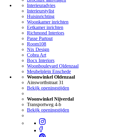
Interieuradvies
Interieurstylist
Huisinrichting
Woonkamer inrichten
Eetkamer inrichten
Richmond Interiors
Passe Partout
Room108
Nix Design
Cobra Art
Bocx Interiors
Woonboulevard Oldenzaal
Meubelplein Enschede
Woonwinkel Oldenzaal
Ainsworthstraat 31
Bekijk openingstijden
Woonwinkel Nijverdal
Transportweg 4-b
Bekijk openingstijden