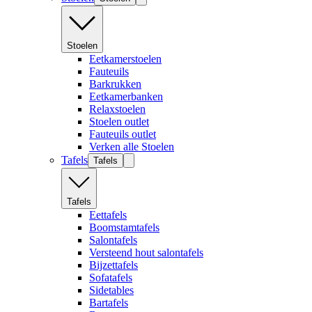
Stoelen
Eetkamerstoelen
Fauteuils
Barkrukken
Eetkamerbanken
Relaxstoelen
Stoelen outlet
Fauteuils outlet
Verken alle Stoelen
Tafels
Tafels
Tafels
Eettafels
Boomstamtafels
Salontafels
Versteend hout salontafels
Bijzettafels
Sofatafels
Sidetables
Bartafels