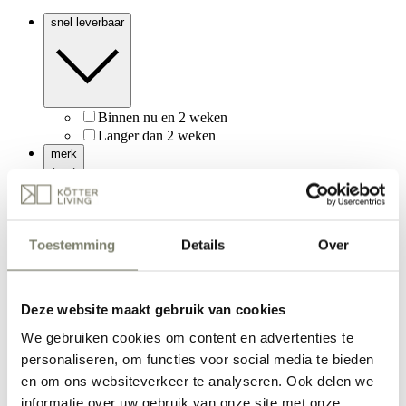
snel leverbaar
Binnen nu en 2 weken
Langer dan 2 weken
merk
Richmond Interiors
Nyawa
Light & Living
Toestemming
Details
Over
Passe Partout
WR-Inspired
Online te bestellen
Deze website maakt gebruik van cookies
sorteer
We gebruiken cookies om content en advertenties te
personaliseren, om functies voor social media te bieden
populariteit
en om ons websiteverkeer te analyseren. Ook delen we
laatst toegevoegd
informatie over uw gebruik van onze site met onze