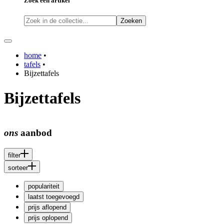
Zoek een artikel
Zoeken
home
•
tafels
•
Bijzettafels
Bijzettafels
ons
aanbod
filter
sorteer
populariteit
laatst toegevoegd
prijs aflopend
prijs oplopend