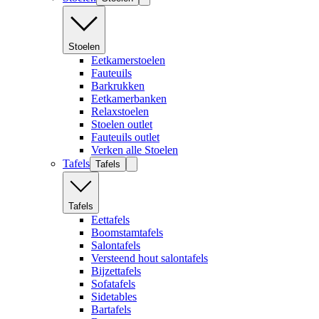
Stoelen
Eetkamerstoelen
Fauteuils
Barkrukken
Eetkamerbanken
Relaxstoelen
Stoelen outlet
Fauteuils outlet
Verken alle Stoelen
Tafels
Tafels
Tafels
Eettafels
Boomstamtafels
Salontafels
Versteend hout salontafels
Bijzettafels
Sofatafels
Sidetables
Bartafels