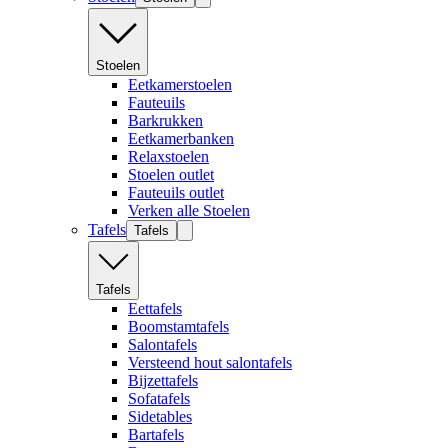
Stoelen
Eetkamerstoelen
Fauteuils
Barkrukken
Eetkamerbanken
Relaxstoelen
Stoelen outlet
Fauteuils outlet
Verken alle Stoelen
Tafels
Tafels
Tafels
Eettafels
Boomstamtafels
Salontafels
Versteend hout salontafels
Bijzettafels
Sofatafels
Sidetables
Bartafels