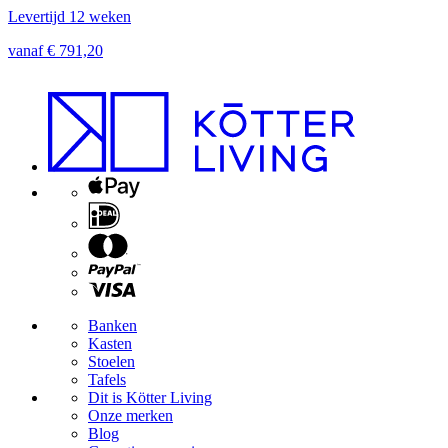
Levertijd 12 weken
L
vanaf € 791,20
v
Banken
Kasten
Stoelen
Tafels
Dit is Kötter Living
Onze merken
Blog