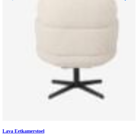
Lava Eetkamerstoel
M