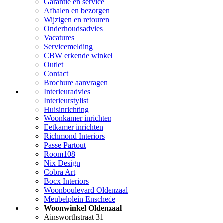
Garantie en service
Afhalen en bezorgen
Wijzigen en retouren
Onderhoudsadvies
Vacatures
Servicemelding
CBW erkende winkel
Outlet
Contact
Brochure aanvragen
Interieuradvies
Interieurstylist
Huisinrichting
Woonkamer inrichten
Eetkamer inrichten
Richmond Interiors
Passe Partout
Room108
Nix Design
Cobra Art
Bocx Interiors
Woonboulevard Oldenzaal
Meubelplein Enschede
Woonwinkel Oldenzaal
Ainsworthstraat 31