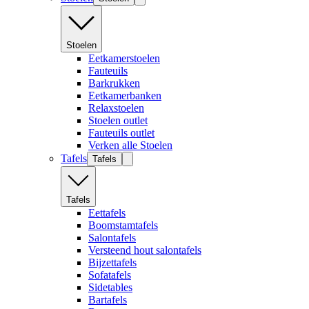
Stoelen
Eetkamerstoelen
Fauteuils
Barkrukken
Eetkamerbanken
Relaxstoelen
Stoelen outlet
Fauteuils outlet
Verken alle Stoelen
Tafels
Tafels
Tafels
Eettafels
Boomstamtafels
Salontafels
Versteend hout salontafels
Bijzettafels
Sofatafels
Sidetables
Bartafels