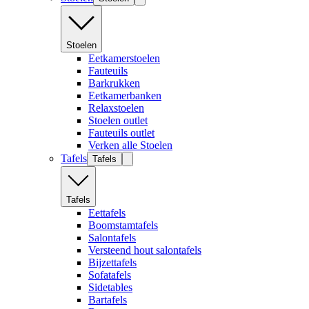
Stoelen
Eetkamerstoelen
Fauteuils
Barkrukken
Eetkamerbanken
Relaxstoelen
Stoelen outlet
Fauteuils outlet
Verken alle Stoelen
Tafels
Tafels
Tafels
Eettafels
Boomstamtafels
Salontafels
Versteend hout salontafels
Bijzettafels
Sofatafels
Sidetables
Bartafels