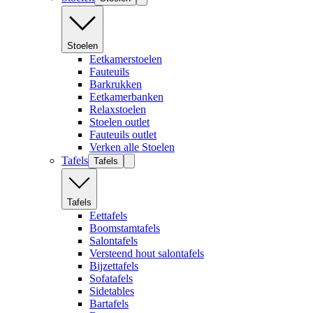
Stoelen
Eetkamerstoelen
Fauteuils
Barkrukken
Eetkamerbanken
Relaxstoelen
Stoelen outlet
Fauteuils outlet
Verken alle Stoelen
Tafels
Tafels
Tafels
Eettafels
Boomstamtafels
Salontafels
Versteend hout salontafels
Bijzettafels
Sofatafels
Sidetables
Bartafels