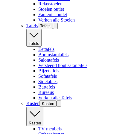
Relaxstoelen
Stoelen outlet
Fauteuils outlet
Verken alle Stoelen
Tafels
Tafels
Tafels
Eettafels
Boomstamtafels
Salontafels
Versteend hout salontafels
Bijzettafels
Sofatafels
Sidetables
Bartafels
Bureaus
Verken alle Tafels
Kasten
Kasten
Kasten
TV meubels