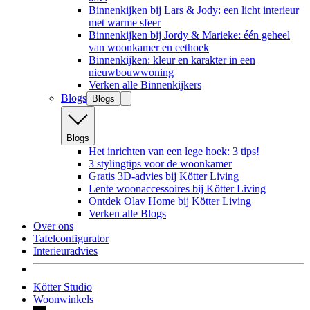
Binnenkijken bij Lars & Jody: een licht interieur
met warme sfeer
Binnenkijken bij Jordy & Marieke: één geheel
van woonkamer en eethoek
Binnenkijken: kleur en karakter in een
nieuwbouwwoning
Verken alle Binnenkijkers
Blogs
Blogs
Blogs
Het inrichten van een lege hoek: 3 tips!
3 stylingtips voor de woonkamer
Gratis 3D-advies bij Kötter Living
Lente woonaccessoires bij Kötter Living
Ontdek Olav Home bij Kötter Living
Verken alle Blogs
Over ons
Tafelconfigurator
Interieuradvies
Kötter Studio
Woonwinkels