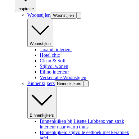
Inspiratie
Woonstijlen
Woonstijlen
Woonstijlen
Japandi interieur
Hotel chic
Clean & Soft
Stijlvol wonen
Ethno interieur
Verken alle Woonstijlen
Binnenkijkers
Binnenkijkers
Binnenkijkers
Binnenkijken bij Lisette Lubbers: van strak
interieur naar warm thuis
Binnenkijken: stijlvolle eethoek met keramiek
tafel