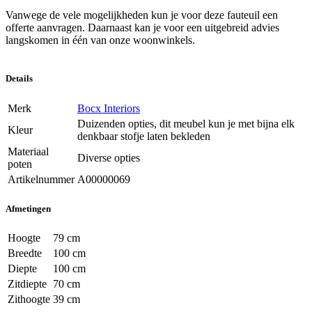
Vanwege de vele mogelijkheden kun je voor deze fauteuil een
offerte aanvragen. Daarnaast kan je voor een uitgebreid advies
langskomen in één van onze woonwinkels.
Details
Merk
Bocx Interiors
Duizenden opties, dit meubel kun je met bijna elk
Kleur
denkbaar stofje laten bekleden
Materiaal
Diverse opties
poten
Artikelnummer
A00000069
Afmetingen
Hoogte
79 cm
Breedte
100 cm
Diepte
100 cm
Zitdiepte
70 cm
Zithoogte
39 cm