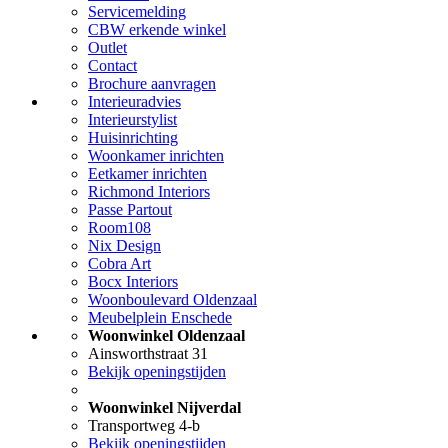
Servicemelding
CBW erkende winkel
Outlet
Contact
Brochure aanvragen
Interieuradvies
Interieurstylist
Huisinrichting
Woonkamer inrichten
Eetkamer inrichten
Richmond Interiors
Passe Partout
Room108
Nix Design
Cobra Art
Bocx Interiors
Woonboulevard Oldenzaal
Meubelplein Enschede
Woonwinkel Oldenzaal
Ainsworthstraat 31
Bekijk openingstijden
Woonwinkel Nijverdal
Transportweg 4-b
Bekijk openingstijden