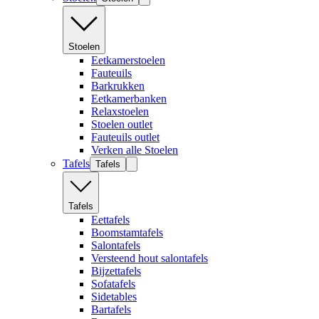
Stoelen
Eetkamerstoelen
Fauteuils
Barkrukken
Eetkamerbanken
Relaxstoelen
Stoelen outlet
Fauteuils outlet
Verken alle Stoelen
Tafels
Tafels
Tafels
Eettafels
Boomstamtafels
Salontafels
Versteend hout salontafels
Bijzettafels
Sofatafels
Sidetables
Bartafels