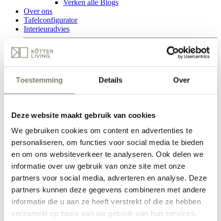
Verken alle Blogs
Over ons
Tafelconfigurator
Interieuradvies
Kötter Studio
Woonwinkels
Toestemming
Details
Over
deutsch
Woonwinkel Oldenzaal
Ainsworthstraat 31
Bekijk openingstijden
Deze website maakt gebruik van cookies
Woonwinkel Nijverdal
Transportweg 4-b
We gebruiken cookies om content en advertenties te
Bekijk openingstijden
personaliseren, om functies voor social media te bieden
Een vraag? Stuur ons een appje.
en om ons websiteverkeer te analyseren. Ook delen we
informatie over uw gebruik van onze site met onze
Tafelconfigurator
partners voor social media, adverteren en analyse. Deze
Interieuradvies
partners kunnen deze gegevens combineren met andere
0
informatie die u aan ze heeft verstrekt of die ze hebben
verzameld op basis van uw gebruik van hun services.