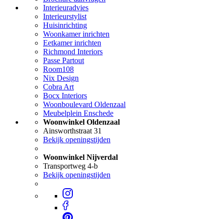
Interieuradvies
Interieurstylist
Huisinrichting
Woonkamer inrichten
Eetkamer inrichten
Richmond Interiors
Passe Partout
Room108
Nix Design
Cobra Art
Bocx Interiors
Woonboulevard Oldenzaal
Meubelplein Enschede
Woonwinkel Oldenzaal
Ainsworthstraat 31
Bekijk openingstijden
Woonwinkel Nijverdal
Transportweg 4-b
Bekijk openingstijden