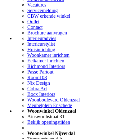
Vacatures
Servicemelding
CBW erkende winkel
Outlet
Contact
Brochure aanvragen
Interieuradvies
Interieurstylist
Huisinrichting
Woonkamer inrichten
Eetkamer inrichten
Richmond Interiors
Passe Partout
Room108
Nix Design
Cobra Art
Bocx Interiors
Woonboulevard Oldenzaal
Meubelplein Enschede
Woonwinkel Oldenzaal
Ainsworthstraat 31
Bekijk openingstijden
Woonwinkel Nijverdal
Transportweg 4-b