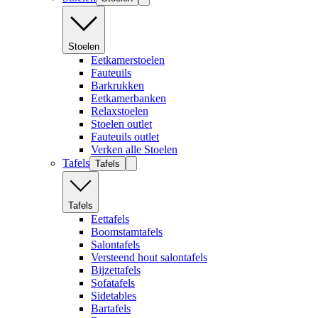
Stoelen
Eetkamerstoelen
Fauteuils
Barkrukken
Eetkamerbanken
Relaxstoelen
Stoelen outlet
Fauteuils outlet
Verken alle Stoelen
Tafels
Tafels
Tafels
Eettafels
Boomstamtafels
Salontafels
Versteend hout salontafels
Bijzettafels
Sofatafels
Sidetables
Bartafels