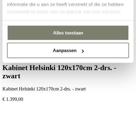
Zoek een artikel
informatie die u aan ze heeft verstrekt of die ze hebben
verzameld op basis van uw gebruik van hun services.
Zoeken
Alles toestaan
home
•
kasten
•
Opbergkasten
•
Kabinet Helsinki 120x170cm 2-drs. - zwart
Aanpassen
Kabinet Helsinki 120x170cm 2-drs. -
zwart
Kabinet Helsinki 120x170cm 2-drs. - zwart
€ 1.399,00