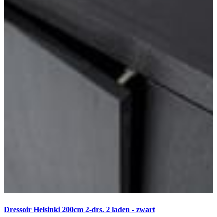
Dressoir Helsinki 200cm 2-drs. 2 laden - zwart