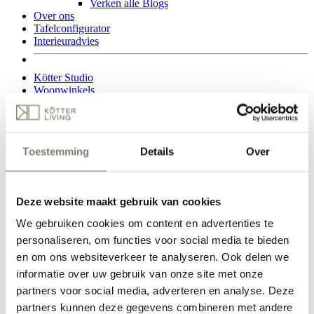
Verken alle Blogs
Over ons
Tafelconfigurator
Interieuradvies
Kötter Studio
Woonwinkels
deutsch
Woonwinkel Oldenzaal
Ainsworthstraat 31
Toestemming
Details
Over
Bekijk openingstijden
Woonwinkel Nijverdal
Transportweg 4-b
Bekijk openingstijden
Deze website maakt gebruik van cookies
Een vraag? Stuur ons een appje.
We gebruiken cookies om content en advertenties te
personaliseren, om functies voor social media te bieden
Tafelconfigurator
Interieuradvies
en om ons websiteverkeer te analyseren. Ook delen we
0
informatie over uw gebruik van onze site met onze
partners voor social media, adverteren en analyse. Deze
partners kunnen deze gegevens combineren met andere