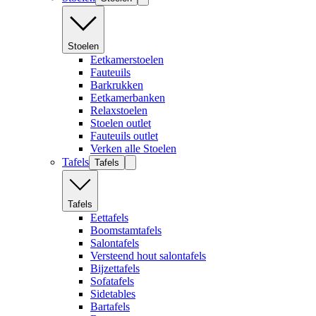
Stoelen
Eetkamerstoelen
Fauteuils
Barkrukken
Eetkamerbanken
Relaxstoelen
Stoelen outlet
Fauteuils outlet
Verken alle Stoelen
Tafels
Tafels
Tafels
Eettafels
Boomstamtafels
Salontafels
Versteend hout salontafels
Bijzettafels
Sofatafels
Sidetables
Bartafels