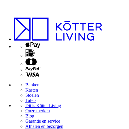
g
d
Banken
Kasten
Stoelen
Tafels
Dit is Kötter Living
Onze merken
Blog
Garantie en service
Afhalen en bezorgen