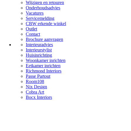
Wijzigen en retouren
Onderhoudsadvies
Vacatures
Servicemelding
CBW erkende winkel
Outlet
Contact
Brochure aanvragen
Interieuradvies
Interieurstylist
Huisinrichting
Woonkamer inrichten
Eetkamer inrichten
Richmond Interiors
Passe Partout
Room108
Nix Design
Cobra Art
Bocx Interiors
Woonboulevard Oldenzaal
Meubelplein Enschede
Woonwinkel Oldenzaal
Ainsworthstraat 31
Bekijk openingstijden