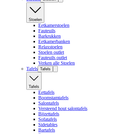
Stoelen
Eetkamerstoelen
Fauteuils
Barkrukken
Eetkamerbanken
Relaxstoelen
Stoelen outlet
Fauteuils outlet
Verken alle Stoelen
Tafels
Tafels
Tafels
Eettafels
Boomstamtafels
Salontafels
Versteend hout salontafels
Bijzettafels
Sofatafels
Sidetables
Bartafels