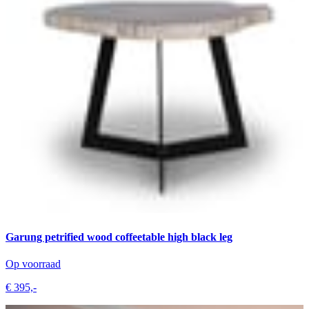
Garung petrified wood coffeetable high black leg
M
Op voorraad
L
€ 395,-
v