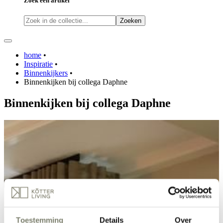
Zoek een artikel
Zoeken
home
•
Inspiratie
•
Binnenkijkers
•
Binnenkijken bij collega Daphne
Binnenkijken bij collega Daphne
Toestemming
Details
Over