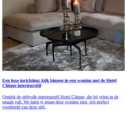
Een luxe inrichting: kijk binnen in een woning met de Hotel
B
Chique interieurstijl
Ontdek de stijlvolle interieurstijl Hotel Chique, die bij velen in de
O
smaak valt. We laten je graag deze woning zien, een perfect
I
voorbeeld van deze stijl.
w
w
m
w