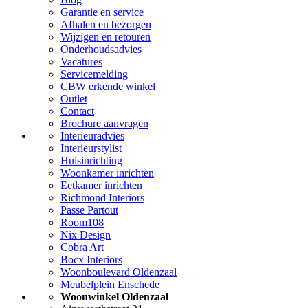
Garantie en service
Afhalen en bezorgen
Wijzigen en retouren
Onderhoudsadvies
Vacatures
Servicemelding
CBW erkende winkel
Outlet
Contact
Brochure aanvragen
Interieuradvies
Interieurstylist
Huisinrichting
Woonkamer inrichten
Eetkamer inrichten
Richmond Interiors
Passe Partout
Room108
Nix Design
Cobra Art
Bocx Interiors
Woonboulevard Oldenzaal
Meubelplein Enschede
Woonwinkel Oldenzaal