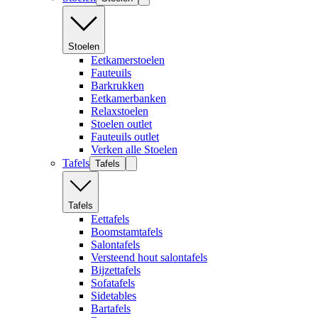
Stoelen
Eetkamerstoelen
Fauteuils
Barkrukken
Eetkamerbanken
Relaxstoelen
Stoelen outlet
Fauteuils outlet
Verken alle Stoelen
Tafels
Tafels
Tafels
Eettafels
Boomstamtafels
Salontafels
Versteend hout salontafels
Bijzettafels
Sofatafels
Sidetables
Bartafels