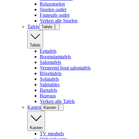
Relaxstoelen
Stoelen outlet
Fauteuils outlet
Verken alle Stoelen
Tafels
Tafels
Tafels
Eettafels
Boomstamtafels
Salontafels
Versteend hout salontafels
Bijzettafels
Sofatafels
Sidetables
Bartafels
Bureaus
Verken alle Tafels
Kasten
Kasten
Kasten
TV meubels