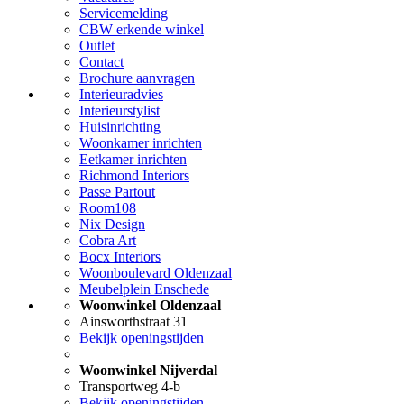
Servicemelding
CBW erkende winkel
Outlet
Contact
Brochure aanvragen
Interieuradvies
Interieurstylist
Huisinrichting
Woonkamer inrichten
Eetkamer inrichten
Richmond Interiors
Passe Partout
Room108
Nix Design
Cobra Art
Bocx Interiors
Woonboulevard Oldenzaal
Meubelplein Enschede
Woonwinkel Oldenzaal
Ainsworthstraat 31
Bekijk openingstijden
Woonwinkel Nijverdal
Transportweg 4-b
Bekijk openingstijden