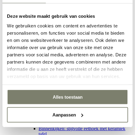
Inspiratie
Woonstijlen
Woonstijlen
Deze website maakt gebruik van cookies
We gebruiken cookies om content en advertenties te
personaliseren, om functies voor social media te bieden
en om ons websiteverkeer te analyseren. Ook delen we
Woonstijlen
informatie over uw gebruik van onze site met onze
Japandi interieur
Hotel chic
partners voor social media, adverteren en analyse. Deze
Clean & Soft
partners kunnen deze gegevens combineren met andere
Stijlvol wonen
informatie die u aan ze heeft verstrekt of die ze hebben
Ethno interieur
Verken alle Woonstijlen
verzameld op basis van uw gebruik van hun services.
Binnenkijkers
Binnenkijkers
Alles toestaan
Binnenkijkers
Aanpassen
Binnenkijken bij Lisette Lubbers: van strak
interieur naar warm thuis
Binnenkijken: stijlvolle eethoek met keramiek
tafel