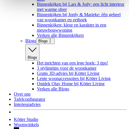
Binnenkijken bij Lars & Jody: een licht interieur
met warme sfeer
Binnenkijken bij Jordy & Marieke: één geheel
van woonkamer en eethoek
Binnenkijken: kleur en karakter in een
nieuwbouwwoning
Verken alle Binnenkijkers
Blogs
Blogs
Blogs
Het inrichten van een lege hoek: 3 tips!
3 stylingtips voor de woonkamer
Gratis 3D-advies bij Kötter Living
Lente woonaccessoires bij Kötter Living
Ontdek Olav Home bij Kötter Living
Verken alle Blogs
Over ons
Tafelconfigurator
Interieuradvies
Kötter Studio
Woonwinkels