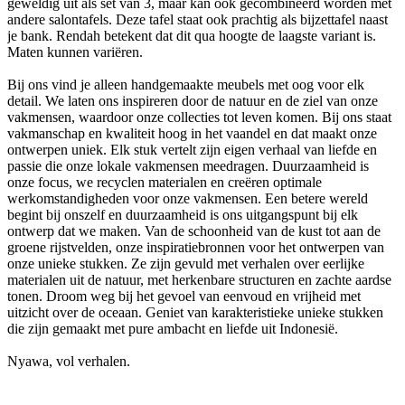
geweldig uit als set van 3, maar kan ook gecombineerd worden met
andere salontafels. Deze tafel staat ook prachtig als bijzettafel naast
je bank. Rendah betekent dat dit qua hoogte de laagste variant is.
Maten kunnen variëren.
Bij ons vind je alleen handgemaakte meubels met oog voor elk
detail. We laten ons inspireren door de natuur en de ziel van onze
vakmensen, waardoor onze collecties tot leven komen. Bij ons staat
vakmanschap en kwaliteit hoog in het vaandel en dat maakt onze
ontwerpen uniek. Elk stuk vertelt zijn eigen verhaal van liefde en
passie die onze lokale vakmensen meedragen. Duurzaamheid is
onze focus, we recyclen materialen en creëren optimale
werkomstandigheden voor onze vakmensen. Een betere wereld
begint bij onszelf en duurzaamheid is ons uitgangspunt bij elk
ontwerp dat we maken. Van de schoonheid van de kust tot aan de
groene rijstvelden, onze inspiratiebronnen voor het ontwerpen van
onze unieke stukken. Ze zijn gevuld met verhalen over eerlijke
materialen uit de natuur, met herkenbare structuren en zachte aardse
tonen. Droom weg bij het gevoel van eenvoud en vrijheid met
uitzicht over de oceaan. Geniet van karakteristieke unieke stukken
die zijn gemaakt met pure ambacht en liefde uit Indonesië.
Nyawa, vol verhalen.