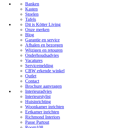
Banken
Kasten
Stoelen
Tafels
Dit is Kötter Living
Onze merken
Blog
Garantie en service
Afhalen en bezorgen
Wijzigen en retouren
Onderhoudsadvies
Vacatures
Servicemelding
CBW erkende winkel
Outlet
Contact
Brochure aanvragen
Interieuradvies
Interieurstylist
Huisinrichting
Woonkamer inrichten
Eetkamer inrichten
Richmond Interiors
Passe Partout
Room108