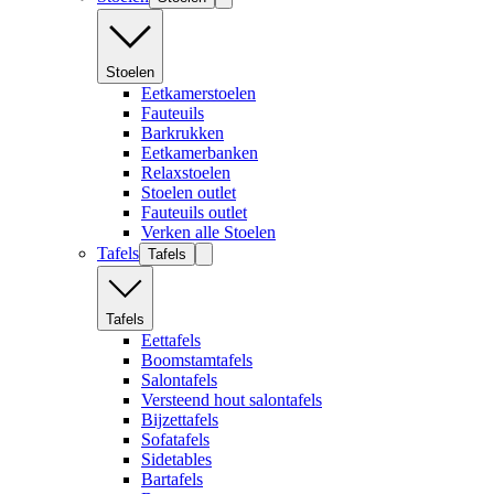
Stoelen
Eetkamerstoelen
Fauteuils
Barkrukken
Eetkamerbanken
Relaxstoelen
Stoelen outlet
Fauteuils outlet
Verken alle Stoelen
Tafels
Tafels
Tafels
Eettafels
Boomstamtafels
Salontafels
Versteend hout salontafels
Bijzettafels
Sofatafels
Sidetables
Bartafels