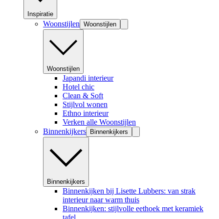
Inspiratie
Woonstijlen
Woonstijlen
Woonstijlen
Japandi interieur
Hotel chic
Clean & Soft
Stijlvol wonen
Ethno interieur
Verken alle Woonstijlen
Binnenkijkers
Binnenkijkers
Binnenkijkers
Binnenkijken bij Lisette Lubbers: van strak
interieur naar warm thuis
Binnenkijken: stijlvolle eethoek met keramiek
tafel