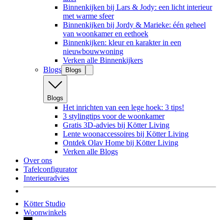
Binnenkijken bij Lars & Jody: een licht interieur
met warme sfeer
Binnenkijken bij Jordy & Marieke: één geheel
van woonkamer en eethoek
Binnenkijken: kleur en karakter in een
nieuwbouwwoning
Verken alle Binnenkijkers
Blogs
Blogs
Blogs
Het inrichten van een lege hoek: 3 tips!
3 stylingtips voor de woonkamer
Gratis 3D-advies bij Kötter Living
Lente woonaccessoires bij Kötter Living
Ontdek Olav Home bij Kötter Living
Verken alle Blogs
Over ons
Tafelconfigurator
Interieuradvies
Kötter Studio
Woonwinkels