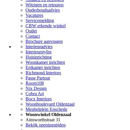
Wijzigen en retouren
Onderhoudsadvies
Vacatures
Servicemelding
CBW erkende winkel
Outlet
Contact
Brochure aanvragen
Interieuradvies
Interieurstylist
Huisinrichting
Woonkamer inrichten
Eetkamer inrichten
Richmond Interiors
Passe Partout
Room108
Nix Design
Cobra Art
Bocx Interiors
Woonboulevard Oldenzaal
Meubelplein Enschede
Woonwinkel Oldenzaal
Ainsworthstraat 31
Bekijk openingstijden