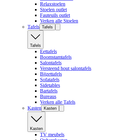
Relaxstoelen
Stoelen outlet
Fauteuils outlet
Verken alle Stoelen
Tafels
Tafels
Tafels
Eettafels
Boomstamtafels
Salontafels
Versteend hout salontafels
Bijzettafels
Sofatafels
Sidetables
Bartafels
Bureaus
Verken alle Tafels
Kasten
Kasten
Kasten
TV meubels