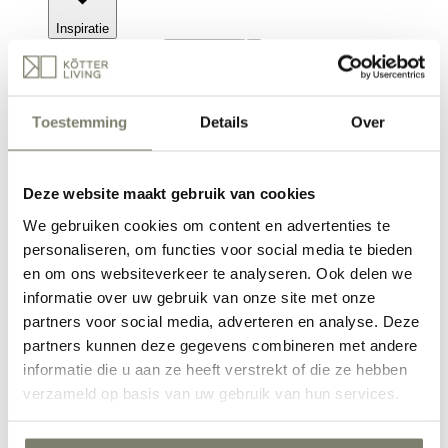
Inspiratie
Woonstijlen
Woonstijlen
Toestemming
Details
Over
Woonstijlen
Japandi interieur
Hotel chic
Deze website maakt gebruik van cookies
Clean & Soft
Stijlvol wonen
We gebruiken cookies om content en advertenties te
Ethno interieur
personaliseren, om functies voor social media te bieden
Verken alle Woonstijlen
Binnenkijkers
Binnenkijkers
en om ons websiteverkeer te analyseren. Ook delen we
informatie over uw gebruik van onze site met onze
partners voor social media, adverteren en analyse. Deze
partners kunnen deze gegevens combineren met andere
informatie die u aan ze heeft verstrekt of die ze hebben
Binnenkijkers
Binnenkijken bij Lisette Lubbers: van strak
verzameld op basis van uw gebruik van hun services.
interieur naar warm thuis
Binnenkijken: stijlvolle eethoek met keramiek
tafel