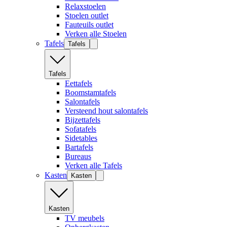
Relaxstoelen
Stoelen outlet
Fauteuils outlet
Verken alle Stoelen
Tafels
Tafels
Tafels
Eettafels
Boomstamtafels
Salontafels
Versteend hout salontafels
Bijzettafels
Sofatafels
Sidetables
Bartafels
Bureaus
Verken alle Tafels
Kasten
Kasten
Kasten
TV meubels