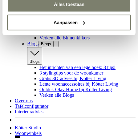
Alles toestaan
Binnenkijken bij Lars & Jody: een licht interieur
met warme sfeer
Binnenkijken bij Jordy & Marieke: één geheel
van woonkamer en eethoek
Aanpassen
Binnenkijken: kleur en karakter in een
nieuwbouwwoning
Verken alle Binnenkijkers
Blogs
Blogs
Blogs
Het inrichten van een lege hoek: 3 tips!
3 stylingtips voor de woonkamer
Gratis 3D-advies bij Kötter Living
Lente woonaccessoires bij Kötter Living
Ontdek Olav Home bij Kötter Living
Verken alle Blogs
Over ons
Tafelconfigurator
Interieuradvies
Kötter Studio
Woonwinkels