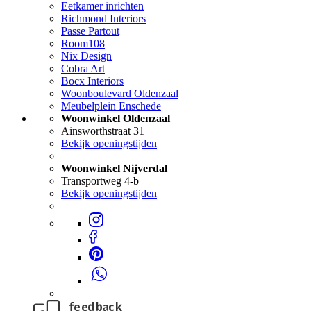
Eetkamer inrichten
Richmond Interiors
Passe Partout
Room108
Nix Design
Cobra Art
Bocx Interiors
Woonboulevard Oldenzaal
Meubelplein Enschede
Woonwinkel Oldenzaal
Ainsworthstraat 31
Bekijk openingstijden
Woonwinkel Nijverdal
Transportweg 4-b
Bekijk openingstijden