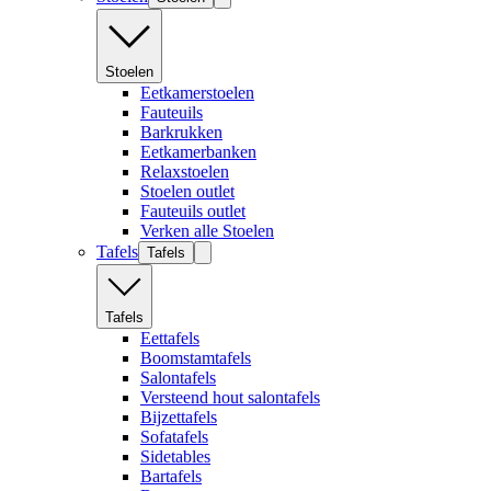
Stoelen
Eetkamerstoelen
Fauteuils
Barkrukken
Eetkamerbanken
Relaxstoelen
Stoelen outlet
Fauteuils outlet
Verken alle Stoelen
Tafels
Tafels
Tafels
Eettafels
Boomstamtafels
Salontafels
Versteend hout salontafels
Bijzettafels
Sofatafels
Sidetables
Bartafels