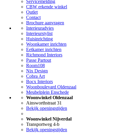
Servicemelding
CBW erkende winkel
Outlet
Contact
Brochure aanvragen
Interieuradvies
Interieurstylist
Huisinrichting
Woonkamer inrichten
Eetkamer inrichten
Richmond Interiors
Passe Partout
Room108
Nix Design
Cobra Art
Bocx Interiors
Woonboulevard Oldenzaal
Meubelplein Enschede
Woonwinkel Oldenzaal
Ainsworthstraat 31
Bekijk openingstijden
Woonwinkel Nijverdal
Transportweg 4-b
Bekijk openingstijden