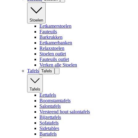
Stoelen
Eetkamerstoelen
Fauteuils
Barkrukken
Eetkamerbanken
Relaxstoelen
Stoelen outlet
Fauteuils outlet
Verken alle Stoelen
Tafels
Tafels
Tafels
Eettafels
Boomstamtafels
Salontafels
Versteend hout salontafels
Bijzettafels
Sofatafels
Sidetables
Bartafels