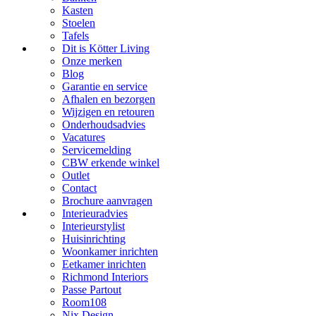
Kasten
Stoelen
Tafels
Dit is Kötter Living
Onze merken
Blog
Garantie en service
Afhalen en bezorgen
Wijzigen en retouren
Onderhoudsadvies
Vacatures
Servicemelding
CBW erkende winkel
Outlet
Contact
Brochure aanvragen
Interieuradvies
Interieurstylist
Huisinrichting
Woonkamer inrichten
Eetkamer inrichten
Richmond Interiors
Passe Partout
Room108
Nix Design