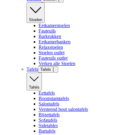
Stoelen
Eetkamerstoelen
Fauteuils
Barkrukken
Eetkamerbanken
Relaxstoelen
Stoelen outlet
Fauteuils outlet
Verken alle Stoelen
Tafels
Tafels
Tafels
Eettafels
Boomstamtafels
Salontafels
Versteend hout salontafels
Bijzettafels
Sofatafels
Sidetables
Bartafels