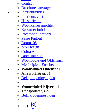
Contact
Brochure aanvragen
Interieuradvies
Interieurstylist
Huisinrichting
Woonkamer inrichten
Eetkamer inrichten
Richmond Interiors
Passe Partout
Room108
Nix Design
Cobra Art
Bocx Interiors
Woonboulevard Oldenzaal
Meubelplein Enschede
Woonwinkel Oldenzaal
Ainsworthstraat 31
Bekijk openingstijden
Woonwinkel Nijverdal
Transportweg 4-b
Bekijk openingstijden