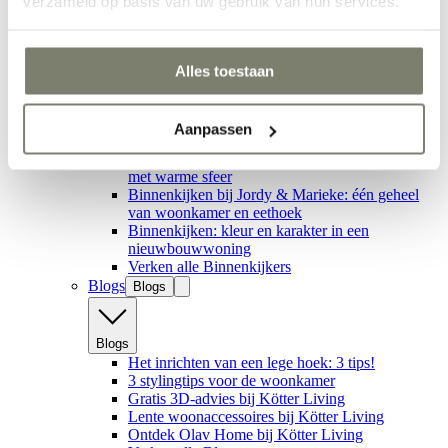
verzameld op basis van uw gebruik van hun services.
Binnenkijkers
Alles toestaan
Binnenkijken bij Lisette Lubbers: van strak
interieur naar warm thuis
Binnenkijken: stijlvolle eethoek met keramiek
Aanpassen
tafel
Binnenkijken bij Lars & Jody: een licht interieur
met warme sfeer
Binnenkijken bij Jordy & Marieke: één geheel
van woonkamer en eethoek
Binnenkijken: kleur en karakter in een
nieuwbouwwoning
Verken alle Binnenkijkers
Blogs
Blogs
Blogs
Het inrichten van een lege hoek: 3 tips!
3 stylingtips voor de woonkamer
Gratis 3D-advies bij Kötter Living
Lente woonaccessoires bij Kötter Living
Ontdek Olav Home bij Kötter Living