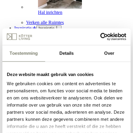
Hal inrichten
Verken alle Ruimtes
Inspiratie
Inspiratie
Inspiratie
Toestemming
Details
Over
Woonstijlen
Woonstijlen
Deze website maakt gebruik van cookies
We gebruiken cookies om content en advertenties te
Woonstijlen
Japandi interieur
personaliseren, om functies voor social media te bieden
Hotel chic
en om ons websiteverkeer te analyseren. Ook delen we
Clean & Soft
informatie over uw gebruik van onze site met onze
Stijlvol wonen
Ethno interieur
partners voor social media, adverteren en analyse. Deze
Verken alle Woonstijlen
partners kunnen deze gegevens combineren met andere
Binnenkijkers
Binnenkijkers
informatie die u aan ze heeft verstrekt of die ze hebben