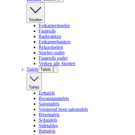
Stoelen
Eetkamerstoelen
Fauteuils
Barkrukken
Eetkamerbanken
Relaxstoelen
Stoelen outlet
Fauteuils outlet
Verken alle Stoelen
Tafels
Tafels
Tafels
Eettafels
Boomstamtafels
Salontafels
Versteend hout salontafels
Bijzettafels
Sofatafels
Sidetables
Bartafels