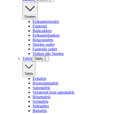
Stoelen
Eetkamerstoelen
Fauteuils
Barkrukken
Eetkamerbanken
Relaxstoelen
Stoelen outlet
Fauteuils outlet
Verken alle Stoelen
Tafels
Tafels
Tafels
Eettafels
Boomstamtafels
Salontafels
Versteend hout salontafels
Bijzettafels
Sofatafels
Sidetables
Bartafels