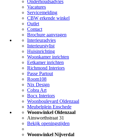
Onderhoudsadvies
Vacatures
Servicemelding
CBW erkende winkel
Outlet
Contact
Brochure aanvragen
Interieuradvies
Interieurstylist
Huisinrichting
Woonkamer inrichten
Eetkamer inrichten
Richmond Interiors
Passe Partout
Room108
Nix Design
Cobra Art
Bocx Interiors
Woonboulevard Oldenzaal
Meubelplein Enschede
Woonwinkel Oldenzaal
Ainsworthstraat 31
Bekijk openingstijden
Woonwinkel Nijverdal