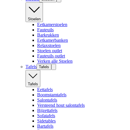
Stoelen
Eetkamerstoelen
Fauteuils
Barkrukken
Eetkamerbanken
Relaxstoelen
Stoelen outlet
Fauteuils outlet
Verken alle Stoelen
Tafels
Tafels
Tafels
Eettafels
Boomstamtafels
Salontafels
Versteend hout salontafels
Bijzettafels
Sofatafels
Sidetables
Bartafels