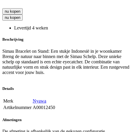
nu kopen
nu kopen
Levertijd 4 weken
Beschrijving
Simau Bracelet on Stand: Een stukje Indonesië in je woonkamer
Breng de natuur naar binnen met de Simau Schelp. Deze unieke
schelp op standaard is een echte eyecatcher. De combinatie van
natuurlijke vorm en strak design past in elk interieur. Een rustgevend
accent voor jouw huis.
Details
Merk
Nyawa
Artikelnummer
A00012450
Afmetingen
De afmeting is afhankelijk van de gekozen configuratie.