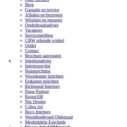
Blog
Garantie en service
Afhalen en bezorgen
Wijzigen en retouren
Onderhoudsadvies
Vacatures
Servicemelding
CBW erkende winkel
Outlet
Contact
Brochure aanvragen
Interieuradvies
Interieurstylist
Huisinrichting
Woonkamer inrichten
Eetkamer inrichten
Richmond Interiors
Passe Partout
Room108
Nix Design
Cobra Art
Bocx Interiors
Woonboulevard Oldenzaal
Meubelplein Enschede