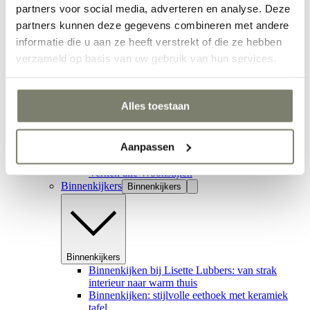
partners voor social media, adverteren en analyse. Deze
Inspiratie
partners kunnen deze gegevens combineren met andere
Woonstijlen
Woonstijlen
informatie die u aan ze heeft verstrekt of die ze hebben
verzameld op basis van uw gebruik van hun services.
Woonstijlen
Alles toestaan
Japandi interieur
Hotel chic
Clean & Soft
Aanpassen
Stijlvol wonen
Ethno interieur
Verken alle Woonstijlen
Binnenkijkers
Binnenkijkers
Binnenkijkers
Binnenkijken bij Lisette Lubbers: van strak
interieur naar warm thuis
Binnenkijken: stijlvolle eethoek met keramiek
tafel