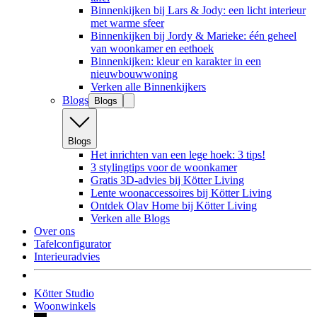
Binnenkijken bij Lars & Jody: een licht interieur
met warme sfeer
Binnenkijken bij Jordy & Marieke: één geheel
van woonkamer en eethoek
Binnenkijken: kleur en karakter in een
nieuwbouwwoning
Verken alle Binnenkijkers
Blogs
Blogs
Blogs
Het inrichten van een lege hoek: 3 tips!
3 stylingtips voor de woonkamer
Gratis 3D-advies bij Kötter Living
Lente woonaccessoires bij Kötter Living
Ontdek Olav Home bij Kötter Living
Verken alle Blogs
Over ons
Tafelconfigurator
Interieuradvies
Kötter Studio
Woonwinkels