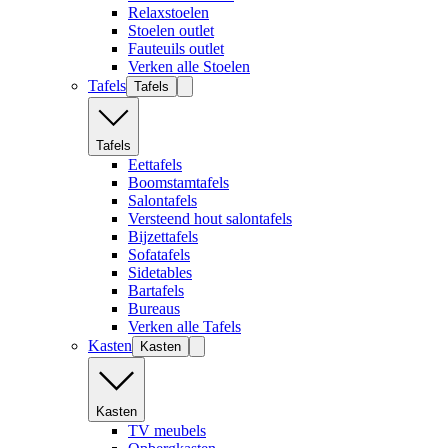
Relaxstoelen
Stoelen outlet
Fauteuils outlet
Verken alle Stoelen
Tafels
Tafels
Tafels
Eettafels
Boomstamtafels
Salontafels
Versteend hout salontafels
Bijzettafels
Sofatafels
Sidetables
Bartafels
Bureaus
Verken alle Tafels
Kasten
Kasten
Kasten
TV meubels