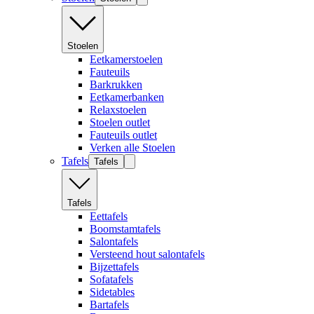
Stoelen
Eetkamerstoelen
Fauteuils
Barkrukken
Eetkamerbanken
Relaxstoelen
Stoelen outlet
Fauteuils outlet
Verken alle Stoelen
Tafels
Tafels
Tafels
Eettafels
Boomstamtafels
Salontafels
Versteend hout salontafels
Bijzettafels
Sofatafels
Sidetables
Bartafels