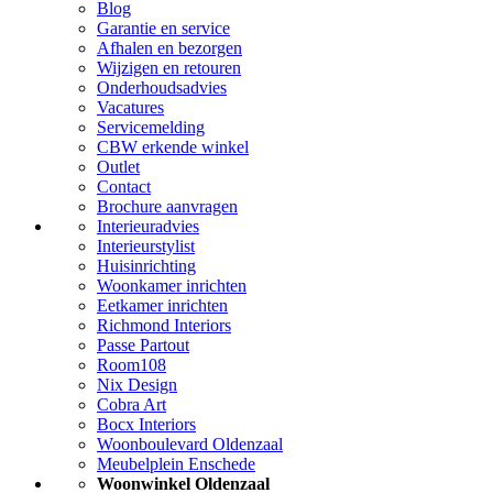
Blog
Garantie en service
Afhalen en bezorgen
Wijzigen en retouren
Onderhoudsadvies
Vacatures
Servicemelding
CBW erkende winkel
Outlet
Contact
Brochure aanvragen
Interieuradvies
Interieurstylist
Huisinrichting
Woonkamer inrichten
Eetkamer inrichten
Richmond Interiors
Passe Partout
Room108
Nix Design
Cobra Art
Bocx Interiors
Woonboulevard Oldenzaal
Meubelplein Enschede
Woonwinkel Oldenzaal