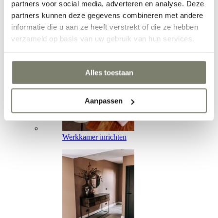
partners voor social media, adverteren en analyse. Deze
partners kunnen deze gegevens combineren met andere
informatie die u aan ze heeft verstrekt of die ze hebben
Eetkamer inrichten
verzameld op basis van uw gebruik van hun services.
Alles toestaan
Aanpassen
Werkkamer inrichten