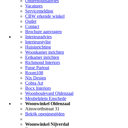
Onderhoudsadvies
Vacatures
Servicemelding
CBW erkende winkel
Outlet
Contact
Brochure aanvragen
Interieuradvies
Interieurstylist
Huisinrichting
Woonkamer inrichten
Eetkamer inrichten
Richmond Interiors
Passe Partout
Room108
Nix Design
Cobra Art
Bocx Interiors
Woonboulevard Oldenzaal
Meubelplein Enschede
Woonwinkel Oldenzaal
Ainsworthstraat 31
Bekijk openingstijden
Woonwinkel Nijverdal