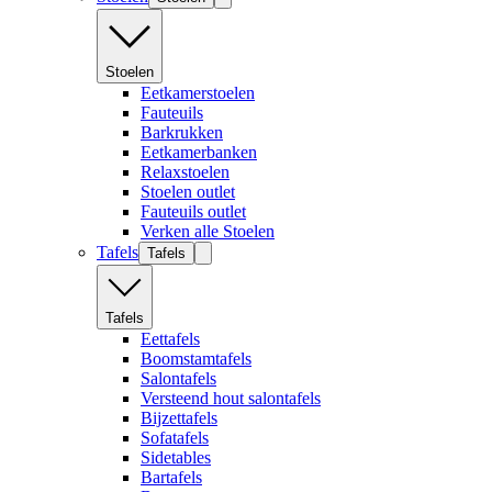
Stoelen
Eetkamerstoelen
Fauteuils
Barkrukken
Eetkamerbanken
Relaxstoelen
Stoelen outlet
Fauteuils outlet
Verken alle Stoelen
Tafels
Tafels
Tafels
Eettafels
Boomstamtafels
Salontafels
Versteend hout salontafels
Bijzettafels
Sofatafels
Sidetables
Bartafels