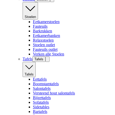
Stoelen
Eetkamerstoelen
Fauteuils
Barkrukken
Eetkamerbanken
Relaxstoelen
Stoelen outlet
Fauteuils outlet
Verken alle Stoelen
Tafels
Tafels
Tafels
Eettafels
Boomstamtafels
Salontafels
Versteend hout salontafels
Bijzettafels
Sofatafels
Sidetables
Bartafels