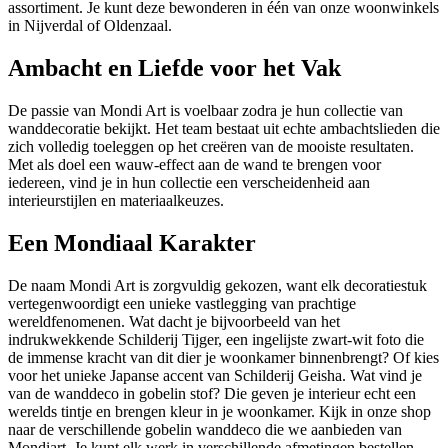
assortiment. Je kunt deze bewonderen in één van onze woonwinkels
in Nijverdal of Oldenzaal.
Ambacht en Liefde voor het Vak
De passie van Mondi Art is voelbaar zodra je hun collectie van
wanddecoratie bekijkt. Het team bestaat uit echte ambachtslieden die
zich volledig toeleggen op het creëren van de mooiste resultaten.
Met als doel een wauw-effect aan de wand te brengen voor
iedereen, vind je in hun collectie een verscheidenheid aan
interieurstijlen en materiaalkeuzes.
Een Mondiaal Karakter
De naam Mondi Art is zorgvuldig gekozen, want elk decoratiestuk
vertegenwoordigt een unieke vastlegging van prachtige
wereldfenomenen. Wat dacht je bijvoorbeeld van het
indrukwekkende Schilderij Tijger, een ingelijste zwart-wit foto die
de immense kracht van dit dier je woonkamer binnenbrengt? Of kies
voor het unieke Japanse accent van Schilderij Geisha. Wat vind je
van de wanddeco in gobelin stof? Die geven je interieur echt een
werelds tintje en brengen kleur in je woonkamer. Kijk in onze shop
naar de verschillende gobelin wanddeco die we aanbieden van
Mondiart. Je kunt elk werk in verschillende afmetingen bestellen.