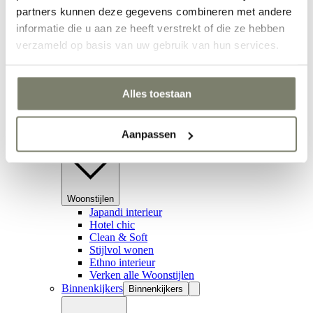
partners kunnen deze gegevens combineren met andere
informatie die u aan ze heeft verstrekt of die ze hebben
Hal inrichten
verzameld op basis van uw gebruik van hun services.
Verken alle Ruimtes
Inspiratie
Inspiratie
Alles toestaan
Inspiratie
Aanpassen
Woonstijlen
Woonstijlen
Woonstijlen
Japandi interieur
Hotel chic
Clean & Soft
Stijlvol wonen
Ethno interieur
Verken alle Woonstijlen
Binnenkijkers
Binnenkijkers