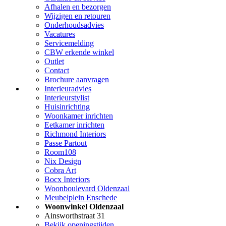
Afhalen en bezorgen
Wijzigen en retouren
Onderhoudsadvies
Vacatures
Servicemelding
CBW erkende winkel
Outlet
Contact
Brochure aanvragen
Interieuradvies
Interieurstylist
Huisinrichting
Woonkamer inrichten
Eetkamer inrichten
Richmond Interiors
Passe Partout
Room108
Nix Design
Cobra Art
Bocx Interiors
Woonboulevard Oldenzaal
Meubelplein Enschede
Woonwinkel Oldenzaal
Ainsworthstraat 31
Bekijk openingstijden