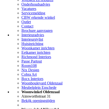
Onderhoudsadvies
Vacatures
Servicemelding
CBW erkende winkel
Outlet
Contact
Brochure aanvragen
Interieuradvies
Interieurstylist
Huisinrichting
Woonkamer inrichten
Eetkamer inrichten
Richmond Interiors
Passe Partout
Room108
Nix Design
Cobra Art
Bocx Interiors
Woonboulevard Oldenzaal
Meubelplein Enschede
Woonwinkel Oldenzaal
Ainsworthstraat 31
Bekijk openingstijden