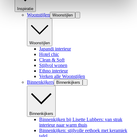
Inspiratie
Woonstijlen
Woonstijlen
Woonstijlen
Japandi interieur
Hotel chic
Clean & Soft
Stijlvol wonen
Ethno interieur
Verken alle Woonstijlen
Binnenkijkers
Binnenkijkers
Binnenkijkers
Binnenkijken bij Lisette Lubbers: van strak
interieur naar warm thuis
Binnenkijken: stijlvolle eethoek met keramiek
tafel