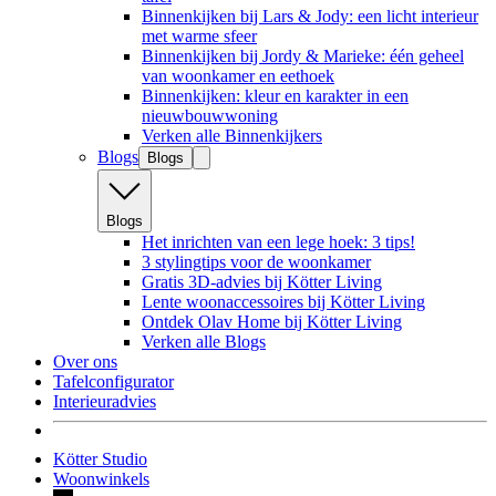
Binnenkijken bij Lars & Jody: een licht interieur
met warme sfeer
Binnenkijken bij Jordy & Marieke: één geheel
van woonkamer en eethoek
Binnenkijken: kleur en karakter in een
nieuwbouwwoning
Verken alle Binnenkijkers
Blogs
Blogs
Blogs
Het inrichten van een lege hoek: 3 tips!
3 stylingtips voor de woonkamer
Gratis 3D-advies bij Kötter Living
Lente woonaccessoires bij Kötter Living
Ontdek Olav Home bij Kötter Living
Verken alle Blogs
Over ons
Tafelconfigurator
Interieuradvies
Kötter Studio
Woonwinkels