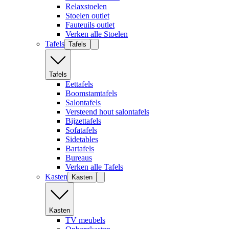
Relaxstoelen
Stoelen outlet
Fauteuils outlet
Verken alle Stoelen
Tafels
Tafels
Tafels
Eettafels
Boomstamtafels
Salontafels
Versteend hout salontafels
Bijzettafels
Sofatafels
Sidetables
Bartafels
Bureaus
Verken alle Tafels
Kasten
Kasten
Kasten
TV meubels